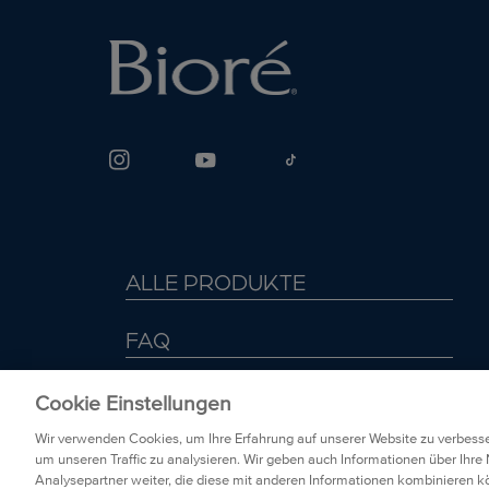
Sonnenschutz
Mitesser und verstopfte Poren
Gesichtsreiniger
Sonnenschutz
ALLE PRODUKTE
FAQ
DATENSCHUTZRICHTLINIEN
Cookie Einstellungen
Wir verwenden Cookies, um Ihre Erfahrung auf unserer Website zu verbesse
KONTAKT
um unseren Traffic zu analysieren. Wir geben auch Informationen über Ihr
Analysepartner weiter, die diese mit anderen Informationen kombinieren kö