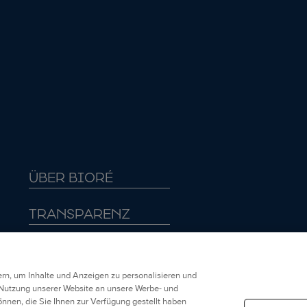
BIORÉ OIL
BIORÉ
CONTROL
TIEFENREINIGE
TIEFENREINIGEN
DE CLEAR-UP
DE CLEAR-UP
STRIPS FÜR NAS
STRIPS MIT
UND GESICHT
AKTIVKOHLE
BESTSELLER
BESTSELLER
ÜBER BIORÉ
TRANSPARENZ
HÄNDLER
rn, um Inhalte und Anzeigen zu personalisieren und
RECHTLICHE HINWEISE
e Nutzung unserer Website an unsere Werbe- und
nnen, die Sie Ihnen zur Verfügung gestellt haben