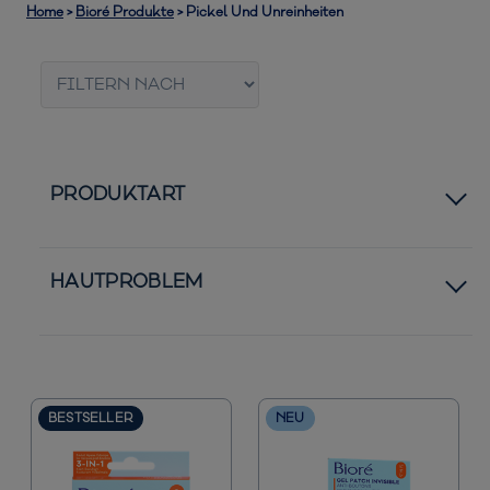
Home
>
Bioré Produkte
>
Pickel Und Unreinheiten
PRODUKTART
Patches
HAUTPROBLEM
Bestseller
Normale bis trockene Haut
Neuheiten
Normale bis ölige Haut
BESTSELLER
NEU
Sonnenschutz
Gesichtsreiniger