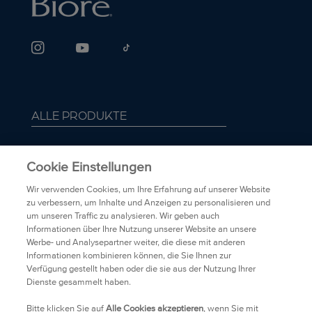
ALLE PRODUKTE
ÜBER BIORÉ
Cookie Einstellungen
FAQ
Wir verwenden Cookies, um Ihre Erfahrung auf unserer Website
zu verbessern, um Inhalte und Anzeigen zu personalisieren und
um unseren Traffic zu analysieren. Wir geben auch
TRANSPARENZ
Informationen über Ihre Nutzung unserer Website an unsere
Werbe- und Analysepartner weiter, die diese mit anderen
Informationen kombinieren können, die Sie Ihnen zur
DATENSCHUTZRICHTLINIEN
Verfügung gestellt haben oder die sie aus der Nutzung Ihrer
Dienste gesammelt haben.
HÄNDLER
Bitte klicken Sie auf
Alle Cookies akzeptieren
, wenn Sie mit