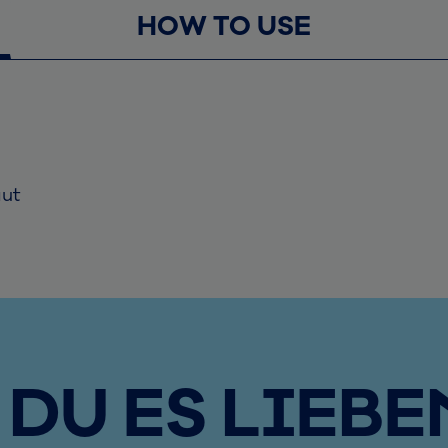
HOW TO USE
aut
DU ES LIEBE