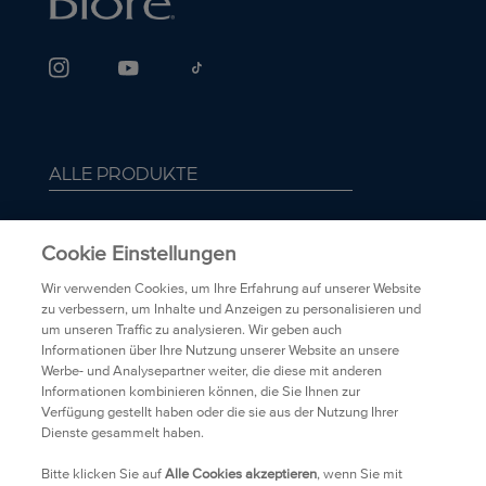
ALLE PRODUKTE
ÜBER BIORÉ
Cookie Einstellungen
FAQ
Wir verwenden Cookies, um Ihre Erfahrung auf unserer Website
zu verbessern, um Inhalte und Anzeigen zu personalisieren und
um unseren Traffic zu analysieren. Wir geben auch
TRANSPARENZ
Informationen über Ihre Nutzung unserer Website an unsere
Werbe- und Analysepartner weiter, die diese mit anderen
Informationen kombinieren können, die Sie Ihnen zur
DATENSCHUTZRICHTLINIEN
Verfügung gestellt haben oder die sie aus der Nutzung Ihrer
Dienste gesammelt haben.
HÄNDLER
Bitte klicken Sie auf
Alle Cookies akzeptieren
, wenn Sie mit