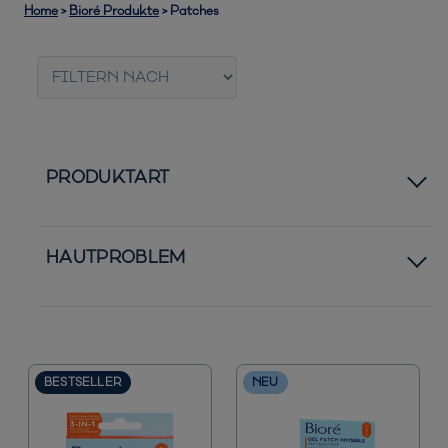
Home
>
Bioré Produkte
>
Patches
PRODUKTART
Bestseller
HAUTPROBLEM
Neuheiten
Normale bis trockene Haut
Normale bis ölige Haut
BESTSELLER
NEU
Pickel und Unreinheiten