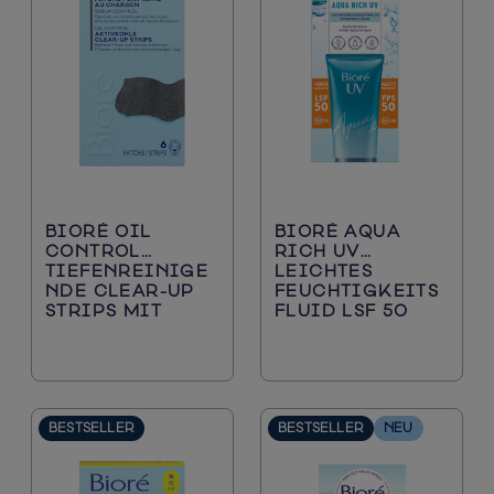
Mitesser und verstopfte Poren
Gesichtsreiniger
Sonnenschutz
BIORÉ OIL
BIORÉ AQUA
CONTROL
RICH UV
TIEFENREINIGE
LEICHTES
NDE CLEAR-UP
FEUCHTIGKEITS
STRIPS MIT
FLUID LSF 50
AKTIVKOHLE
BESTSELLER
BESTSELLER
NEU