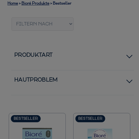
Home
>
Bioré Produkte
>
Bestseller
PRODUKTART
Clear-Up Strips
HAUTPROBLEM
Patches
Normale bis trockene Haut
Bestseller
Normale bis ölige Haut
BESTSELLER
BESTSELLER
Neuheiten
Pickel und Unreinheiten
Sonnenschutz