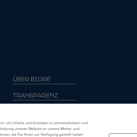
BIORÉ AQUA RICH
BIORÉ AQUA RI
UV LEICHTES
UV LEICHTES
FEUCHTIGKEITSFL
FEUCHTIGKEITS
UID LSF 50
UID LSF 30
BESTSELLER
NEU
ÜBER BIORÉ
TRANSPARENZ
HÄNDLER
rn, um Inhalte und Anzeigen zu personalisieren und
RECHTLICHE HINWEISE
e Nutzung unserer Website an unsere Werbe- und
nnen, die Sie Ihnen zur Verfügung gestellt haben