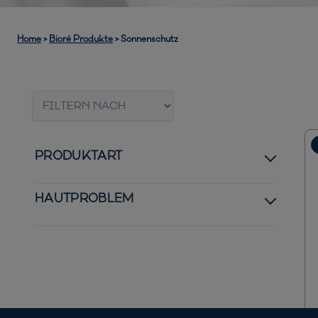
Home
>
Bioré Produkte
>
Sonnenschutz
PRODUKTART
Bestseller
HAUTPROBLEM
Neuheiten
Normale bis trockene Haut
Sonnenschutz
Normale bis ölige Haut