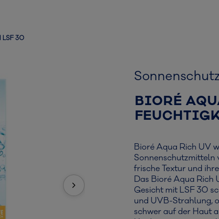
d LSF 30
Sonnenschut
BIORÉ AQU
FEUCHTIGK
Bioré Aqua Rich UV w
Sonnenschutzmitteln v
frische Textur und ihr
Das Bioré Aqua Rich U
Gesicht mit LSF 30 sc
und UVB-Strahlung, oh
schwer auf der Haut a