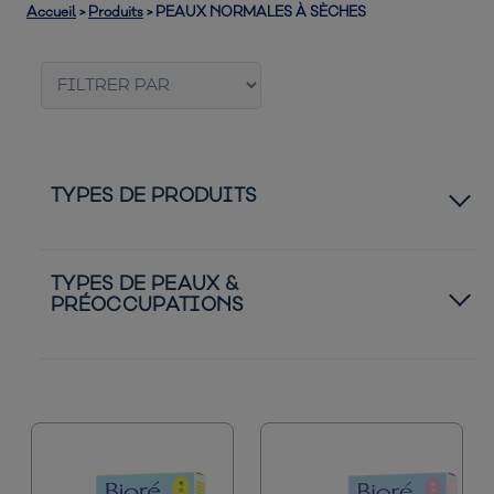
Accueil
>
Produits
>
PEAUX NORMALES À SÈCHES
TYPES DE PRODUITS 
Patchs
TYPES DE PEAUX & 
PRÉOCCUPATIONS
Exfoliants
Peau normale à grasse
Masques
Acné
Hydratants UV
Points Noirs Impuretés
Best-Sellers