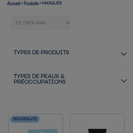
Accueil
>
Produits
>
MASQUES
TYPES DE PRODUITS 
Patchs
TYPES DE PEAUX & 
PRÉOCCUPATIONS
Best-Sellers
Peau normale à sèche
Peau normale à grasse
NOUVEAUTÉ