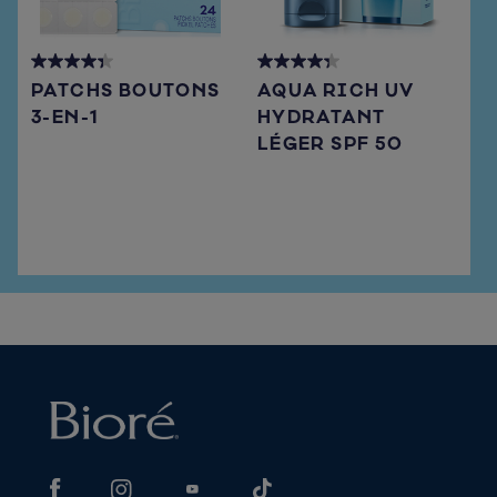
4.3
4.3
PATCHS BOUTONS
AQUA RICH UV
out
out
3-EN-1
HYDRATANT
of
of
LÉGER SPF 50
5
5
stars.
stars.
15
72
reviews
reviews