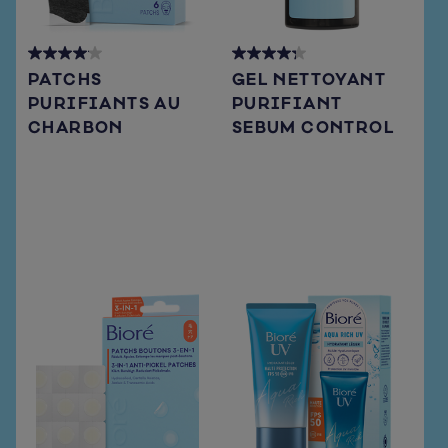
4.1
4.3
PATCHS
GEL NETTOYANT
out
out
PURIFIANTS AU
PURIFIANT
of
of
CHARBON
SEBUM CONTROL
5
5
stars.
stars.
54
183
reviews
reviews