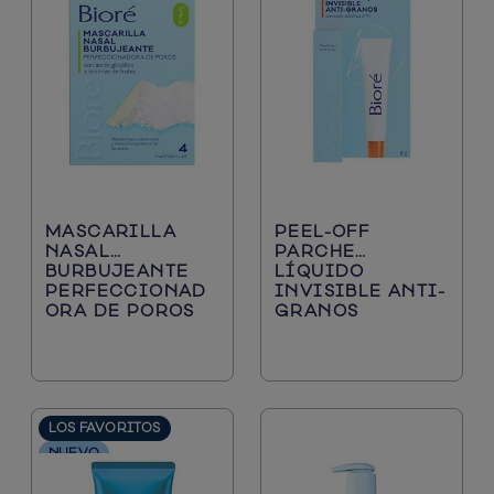
Puntos Negros
Los Favoritos
Protección Solar
Nuevo
Piel Mixta
Limpiadores Diarios
Poros Obstruidos
MASCARILLA
PEEL-OFF
Poros Grandes
NASAL
PARCHE
BURBUJEANTE
LÍQUIDO
PERFECCIONAD
INVISIBLE ANTI-
ORA DE POROS
GRANOS
LOS FAVORITOS
NUEVO