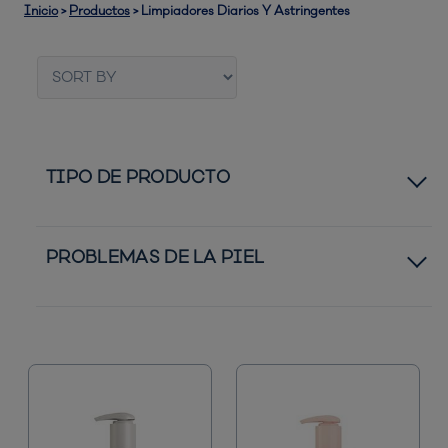
Inicio
>
Productos
>
Limpiadores Diarios Y Astringentes
TIPO DE PRODUCTO
Bandas de Poros
PROBLEMAS DE LA PIEL
Astringentes Diarios
Piel Normal a Seca
Mascarillas de Poros
Piel Normal a Grasa
Parches
Granos y Espinillas
UV Aqua Rich