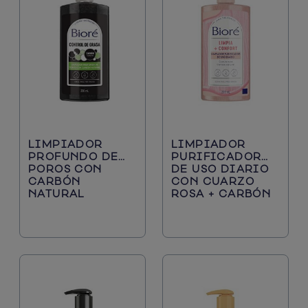
Puntos Negros
Los Favoritos
Protección Solar
Nuevo
Piel Mixta
Limpiadores Diarios
Poros Obstruidos
LIMPIADOR
LIMPIADOR
Poros Grandes
PROFUNDO DE
PURIFICADOR
POROS CON
DE USO DIARIO
CARBÓN
CON CUARZO
NATURAL
ROSA + CARBÓN