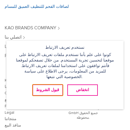
لصاقات الفحم للتنظيف العميق للمسام
KAO BRANDS COMPANY
اتصلي بنا
LEGAL
نستخدم تعريف الارتباط
كونوا على علم بأننا نستخدم ملفات تعريف الارتباط على
PRIVACY POLICY
موقعنا لتحسين تجربة المستخدم. من خلال تصفحكم لموقعنا
فأنتم توافقون على استخدامنا لملفات تعريف الارتباط.
للمزيد من المعلومات، يرجى الاطلاع على سياسة
الخصوصية التي نتبعها.
تجدنا على:
Kao
اتصلي بنا
انخفاض
قبول الشروط
Change Country
خريطة الموقع
Privacy policy
© 2019 Kao Germany
Legal
GmbH جميع الحقوق
محفوظة.
منتجاتنا
منافذ البيع