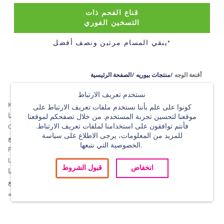
قناع الفحم ذات
التسخين الفوري
ينقي المسام مرتين ونصف أفضل*
أقنعة الوجه
منتجات بيوريه
الصفحة الرئيسية
نستخدم تعريف الارتباط
تجدنا على:
Kao
كونوا على علم بأننا نستخدم ملفات تعريف الارتباط على
اتصلي بنا
موقعنا لتحسين تجربة المستخدم. من خلال تصفحكم لموقعنا
فأنتم توافقون على استخدامنا لملفات تعريف الارتباط.
Change Country
للمزيد من المعلومات، يرجى الاطلاع على سياسة
خريطة الموقع
الخصوصية التي نتبعها.
Privacy policy
© 2019 Kao Germany
Legal
GmbH جميع الحقوق
انخفاض
قبول الشروط
محفوظة.
منتجاتنا
منافذ البيع
من بيوريه