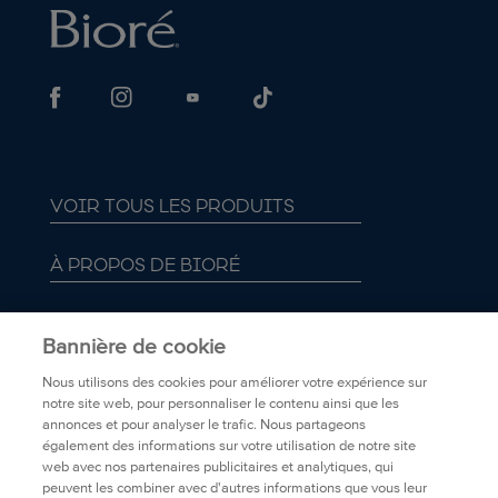
VOIR TOUS LES PRODUITS
À PROPOS DE BIORÉ
FAQ
Bannière de cookie
TRANSPARENCE
Nous utilisons des cookies pour améliorer votre expérience sur
notre site web, pour personnaliser le contenu ainsi que les
annonces et pour analyser le trafic. Nous partageons
POLITIQUE DE CONFIDENTIALITÉ
également des informations sur votre utilisation de notre site
web avec nos partenaires publicitaires et analytiques, qui
peuvent les combiner avec d'autres informations que vous leur