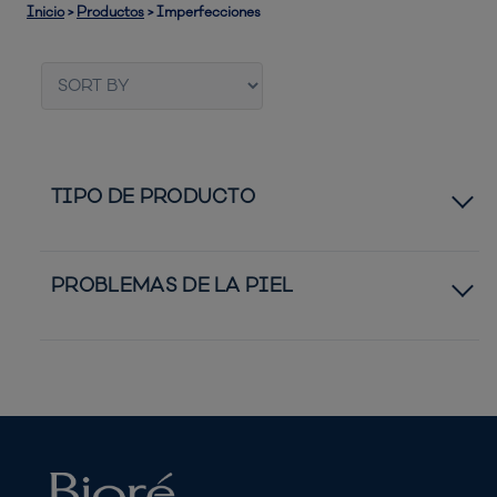
Inicio
>
Productos
>
Imperfecciones
TIPO DE PRODUCTO
Bandas de Poros
PROBLEMAS DE LA PIEL
Astringentes Diarios
Piel Normal a Seca
Mascarillas de Poros
Piel Normal a Grasa
Parches
Granos y Espinillas
UV Aqua Rich