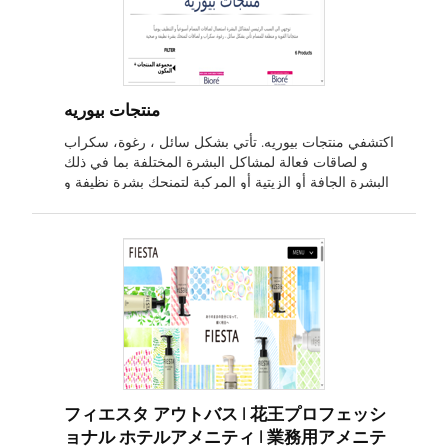
منتجات بيوريه
اكتشفي منتجات بيوريه. تأتي بشكل سائل ، رغوة، سكراب
و لصاقات فعالة لمشاكل البشرة المختلفة بما في ذلك
البشرة الجافة أو الزيتية أو المركبة لتمنحك بشرة نظيفة و
صحية.
フィエスタ アウトバス | 花王プロフェッシ
ョナル ホテルアメニティ | 業務用アメニテ