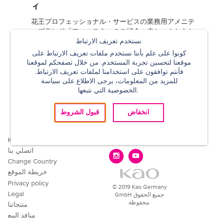
ィ
花王プロフェッショナル・サービスの業務用アメニテ
ィブランド「フィエスタ」のご紹介。赤ちゃんからお
نستخدم تعريف الارتباط
年寄りまで、ジェンダーレスに使えるスキンケア/ヘ
アケアと、1本で洗顔から手洗い、シェービングまで
كونوا على علم بأننا نستخدم ملفات تعريف الارتباط على
できる、濃密つや泡の洗顔・手洗いフォーム。ありの
موقعنا لتحسين تجربة المستخدم. من خلال تصفحكم لموقعنا
ままの自分になって、輝く明日へ。
1
2
3
4
5
فأنتم توافقون على استخدامنا لملفات تعريف الارتباط.
للمزيد من المعلومات، يرجى الاطلاع على سياسة
الخصوصية التي نتبعها.
بحث
الصفحة الرئيسية
انخفاض
قبول الشروط
تجدنا على:
Kao
اتصلي بنا
Change Country
خريطة الموقع
Privacy policy
© 2019 Kao Germany
Legal
GmbH جميع الحقوق
محفوظة.
منتجاتنا
منافذ البيع