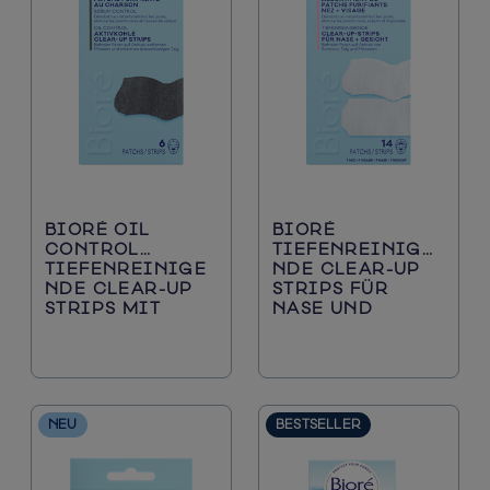
Mitesser und verstopfte Poren
Gesichtsreiniger
Sonnenschutz
BIORÉ OIL
BIORÉ
CONTROL
TIEFENREINIGE
TIEFENREINIGE
NDE CLEAR-UP
NDE CLEAR-UP
STRIPS FÜR
STRIPS MIT
NASE UND
AKTIVKOHLE
GESICHT
NEU
BESTSELLER