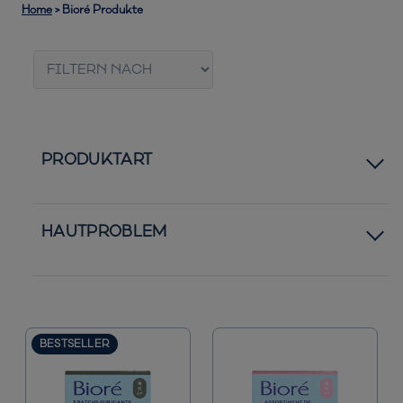
Home
>
Bioré Produkte
PRODUKTART
Clear-Up Strips
HAUTPROBLEM
Patches
Normale bis trockene Haut
Bestseller
Normale bis ölige Haut
BESTSELLER
Neuheiten
Pickel und Unreinheiten
Sonnenschutz