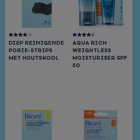
4.1
4.3
DIEP REINIGENDE
AQUA RICH
out
out
PORIE-STRIPS
WEIGHTLESS
of
of
MET HOUTSKOOL
MOISTURISER SPF
5
5
stars.
stars.
50
54
72
reviews
reviews