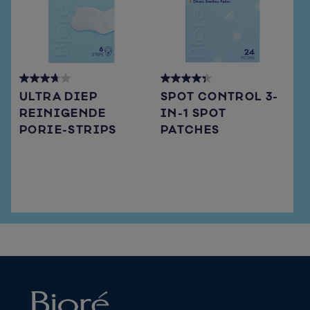
3.7
4.3
ULTRA DIEP
SPOT CONTROL 3-
out
out
REINIGENDE
IN-1 SPOT
of
of
PORIE-STRIPS
PATCHES
5
5
stars.
stars.
108
15
reviews
reviews